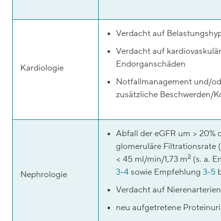
Verdacht auf Belastungshyp
Verdacht auf kardiovaskulä
Endorganschäden
Kardiologie
Notfallmanagement und/od
zusätzliche Beschwerden/K
Abfall der eGFR um > 20% o
glomeruläre Filtrationsrate
2
< 45 ml/min/1,73 m
(s. a. 
3-4
sowie Empfehlung
3-5
b
Nephrologie
Verdacht auf Nierenarterie
neu aufgetretene Proteinur