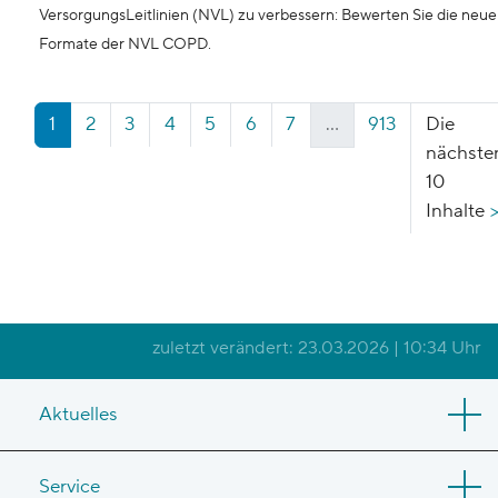
VersorgungsLeitlinien (NVL) zu verbessern: Bewerten Sie die neu
Formate der NVL COPD.
1
2
3
4
5
6
7
...
913
Die
nächste
(aktuell)
10
Inhalte
zuletzt verändert: 23.03.2026 | 10:34 Uhr
Aktuelles
Service