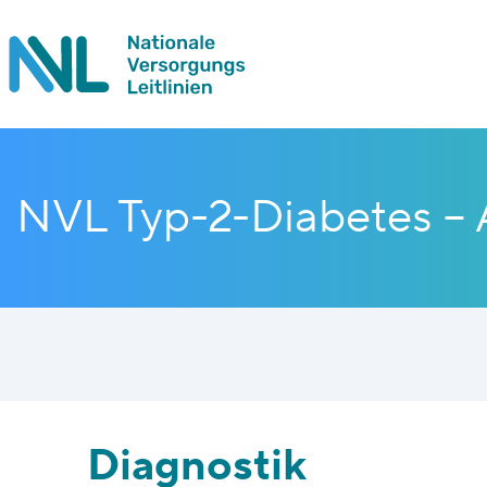
NVL Typ-2-Diabetes – 
Diagnostik