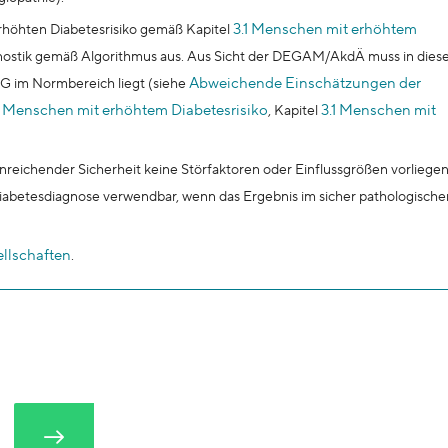
3.1 Menschen mit erhöhtem
 erhöhten Diabetesrisiko gemäß Kapitel
nostik gemäß Algorithmus aus. Aus Sicht der DEGAM/AkdÄ muss in dies
Abweichende Einschätzungen der
G im Normbereich liegt (siehe
i Menschen mit erhöhtem Diabetesrisiko
3.1 Menschen mit
, Kapitel
nreichender Sicherheit keine Störfaktoren oder Einflussgrößen vorliege
 Diabetesdiagnose verwendbar, wenn das Ergebnis im sicher pathologische
llschaften
.