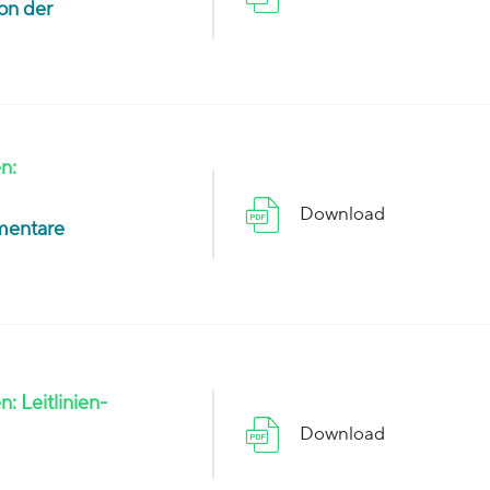
on der
n:
Download
mentare
 Leitlinien-
Download