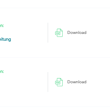
n:
Download
eitung
n:
Download