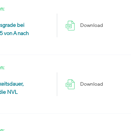
n:
sgrade bei
Download
5 von A nach
n:
eitsdauer,
Download
 die NVL
n: