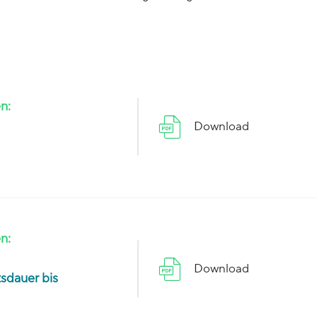
n:
Download
n:
Download
tsdauer bis