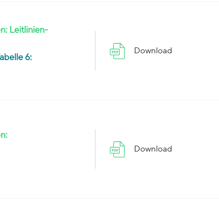
 Leitlinien-
Download
abelle 6:
n:
Download