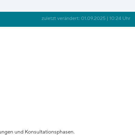
zuletzt verändert: 01.09.2025 | 10:24 Uhr
chungen und Konsultationsphasen.