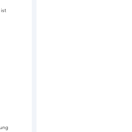
ist
gung