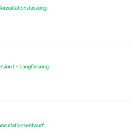
Konsultationsfassung
ersion 1 – Langfassung
onsultationsentwurf