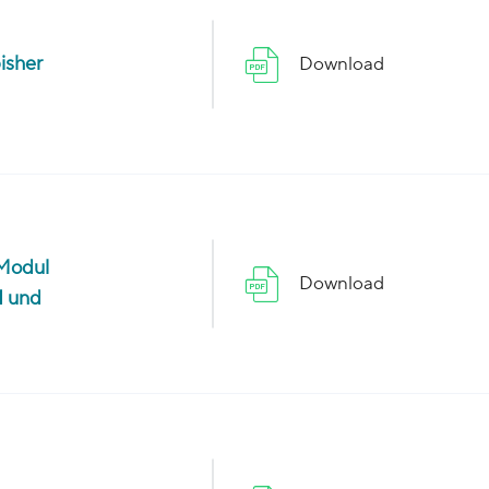
bisher
Download
 Modul
Download
I und