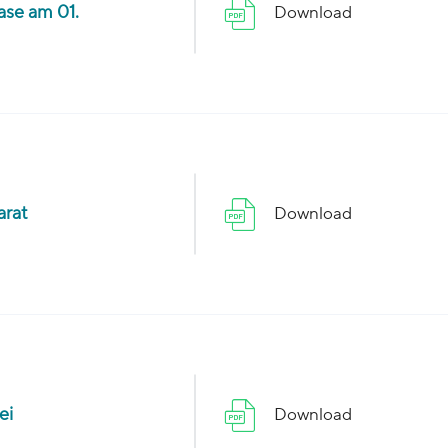
ase am 01.
Download
arat
Download
ei
Download